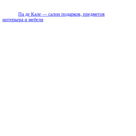
Ежедневно с 10:00 до 20:00 по Мск
© 2026
Па де Кале — салон подарков, предметов
интерьера и мебели
. Все права защищены.
Политика конфиденциальности
Оплата
Доставка