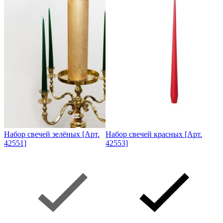
Набор свечей зелёных [Арт.
Набор свечей красных [Арт.
42551]
42553]