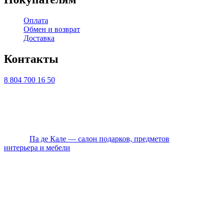
Оплата
Обмен и возврат
Доставка
Контакты
8 804 700 16 50
ТЦ ЕВРОПА-АЗИЯ, Оренбург, ул. Чкалова, 35/1, стр.1, 2
этаж
Ежедневно с 10:00 до 20:00 по Мск
© 2026
Па де Кале — салон подарков, предметов
интерьера и мебели
. Все права защищены.
Политика конфиденциальности
Оплата
Доставка