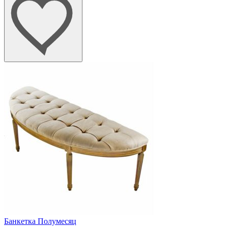
Банкетка Полумесяц
Биб