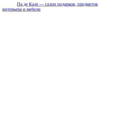
© 2026
Па де Кале — салон подарков, предметов
интерьера и мебели
. Все права защищены.
Политика конфиденциальности
Оплата
Доставка